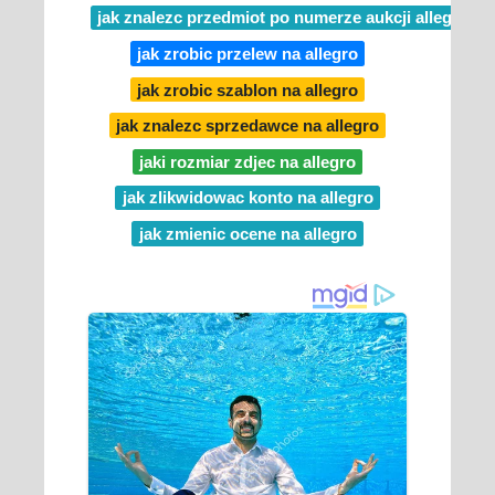
jak znalezc przedmiot po numerze aukcji allegro
jak zrobic przelew na allegro
jak zrobic szablon na allegro
jak znalezc sprzedawce na allegro
jaki rozmiar zdjec na allegro
jak zlikwidowac konto na allegro
jak zmienic ocene na allegro