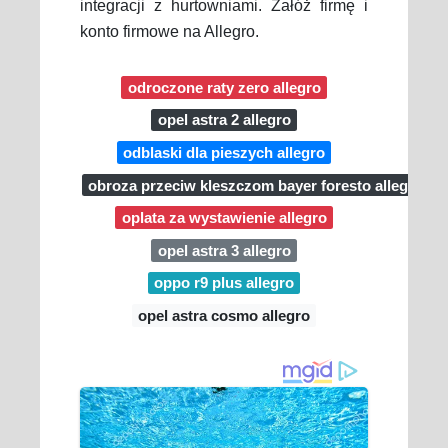
integracji z hurtowniami. Załóż firmę i
konto firmowe na Allegro.
odroczone raty zero allegro
opel astra 2 allegro
odblaski dla pieszych allegro
obroza przeciw kleszczom bayer foresto allegro
oplata za wystawienie allegro
opel astra 3 allegro
oppo r9 plus allegro
opel astra cosmo allegro