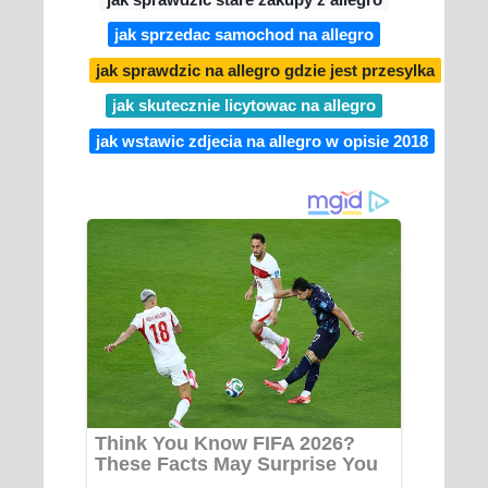
jak sprzedac samochod na allegro
jak sprawdzic na allegro gdzie jest przesylka
jak skutecznie licytowac na allegro
jak wstawic zdjecia na allegro w opisie 2018