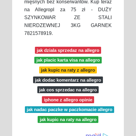
mięsnych bez konserwantów. Kup teraz
na Allegropl za 75 zł - DUŻY
SZYNKOWAR ZE STALI
NIERDZEWNEJ 3KG GARNEK
7821578919.
jak dziala sprzedaz na allegro
jak placic karta visa na allegro
jak kupic na raty z allegro
jak dodac komentarz na allegro
jak cos sprzedac na allegro
iphone z allegro opinie
jak nadac paczke w paczkomacie allegro
jak kupic na raty na allegro