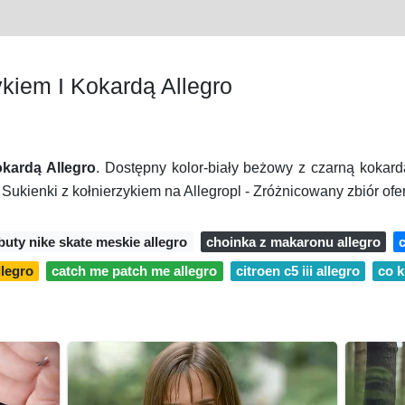
kiem I Kokardą Allegro
kardą Allegro
. Dostępny kolor-biały beżowy z czarną kokar
Sukienki z kołnierzykiem na Allegropl - Zróżnicowany zbiór ofer
buty nike skate meskie allegro
choinka z makaronu allegro
c
llegro
catch me patch me allegro
citroen c5 iii allegro
co k