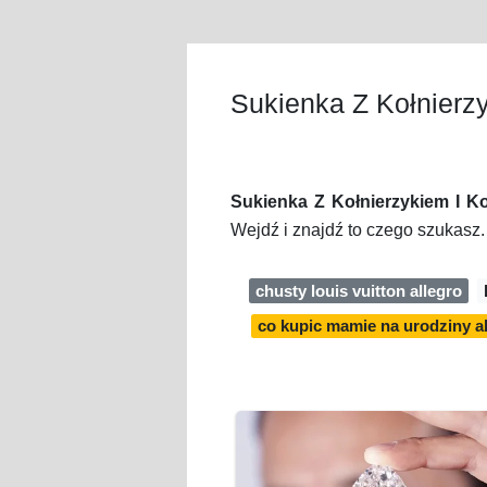
Sukienka Z Kołnierzy
Sukienka Z Kołnierzykiem I Ko
Wejdź i znajdź to czego szukasz. 
chusty louis vuitton allegro
co kupic mamie na urodziny a