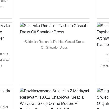
Sleeve
es
Sukienka Romantic Fashion Casual Dress
Off Shoulder Dress
98 104
S
llegro
T
es
Archi
Floral