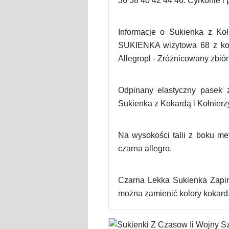
36 38 40 42 44 46. Cyrkonie i p
Informacje o Sukienka z Ko
SUKIENKA wizytowa 68 z kołn
Allegropl - Zróżnicowany zbiór
Odpinany elastyczny pasek 
Sukienka z Kokardą i Kołnierz
Na wysokości talii z boku me
czarna allegro.
Czarna Lekka Sukienka Zapin
można zamienić kolory kokard