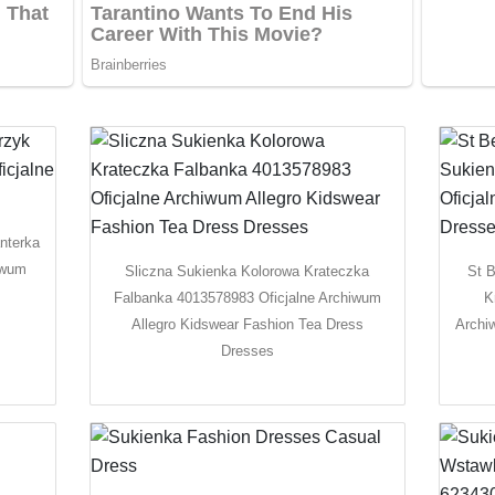
nterka
iwum
Sliczna Sukienka Kolorowa Krateczka
St 
Falbanka 4013578983 Oficjalne Archiwum
K
Allegro Kidswear Fashion Tea Dress
Archi
Dresses