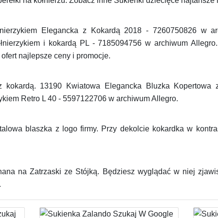
erełki na kołnierzu. Zobacz inne Sukienki dziecięce najtańsze i
łnierzykiem Elegancka z Kokardą 2018 - 7260750826 w arc
ierzykiem i kokardą PL - 7185094756 w archiwum Allegro.
 ofert najlepsze ceny i promocje.
z kokardą. 13190 Kwiatowa Elegancka Bluzka Kopertowa z 
ykiem Retro L 40 - 5597122706 w archiwum Allegro.
talowa blaszka z logo firmy. Przy dekolcie kokardka w kontr
ana na Zatrzaski ze Stójką. Będziesz wyglądać w niej zjawi
.