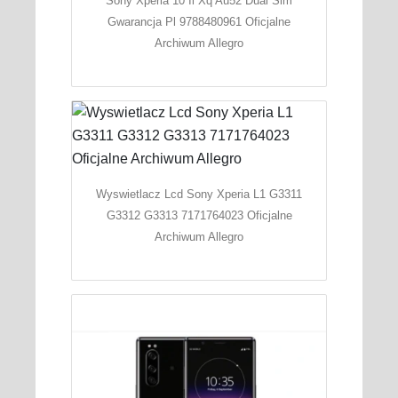
Sony Xperia 10 Ii Xq Au52 Dual Sim
Gwarancja Pl 9788480961 Oficjalne
Archiwum Allegro
Wyswietlacz Lcd Sony Xperia L1 G3311
G3312 G3313 7171764023 Oficjalne
Archiwum Allegro