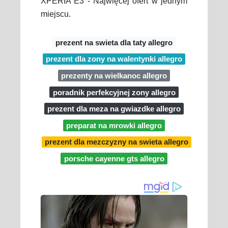
XPERIA E3 - Najwięcej ofert w jednym
miejscu.
prezent na swieta dla taty allegro
prezent dla zony na walentynki allegro
prezenty na wielkanoc allegro
poradnik perfekcyjnej zony allegro
prezent dla meza na gwiazdke allegro
preparat na mrowki allegro
prezent dla mezczyzny na swieta allegro
porsche cayenne gts allegro