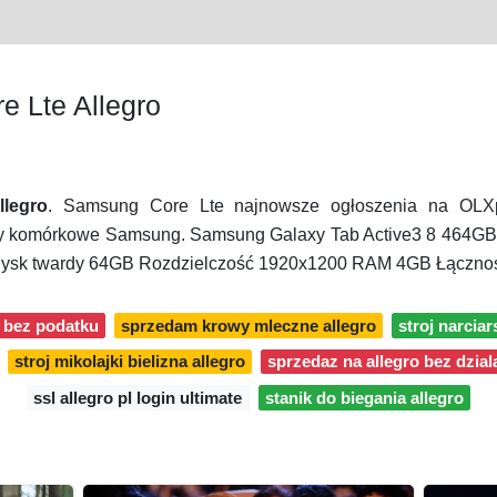
 Lte Allegro
legro
. Samsung Core Lte najnowsze ogłoszenia na OLX
ony komórkowe Samsung. Samsung Galaxy Tab Active3 8 46
 Dysk twardy 64GB Rozdzielczość 1920x1200 RAM 4GB Łączno
o bez podatku
sprzedam krowy mleczne allegro
stroj narciar
stroj mikolajki bielizna allegro
sprzedaz na allegro bez dzia
ssl allegro pl login ultimate
stanik do biegania allegro