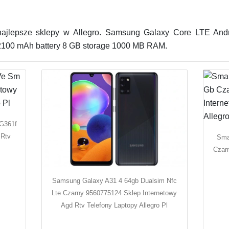
jlepsze sklepy w Allegro. Samsung Galaxy Core LTE Andr
 2100 mAh battery 8 GB storage 1000 MB RAM.
G361f
 Rtv
Sma
Czar
Samsung Galaxy A31 4 64gb Dualsim Nfc
Lte Czarny 9560775124 Sklep Internetowy
Agd Rtv Telefony Laptopy Allegro Pl