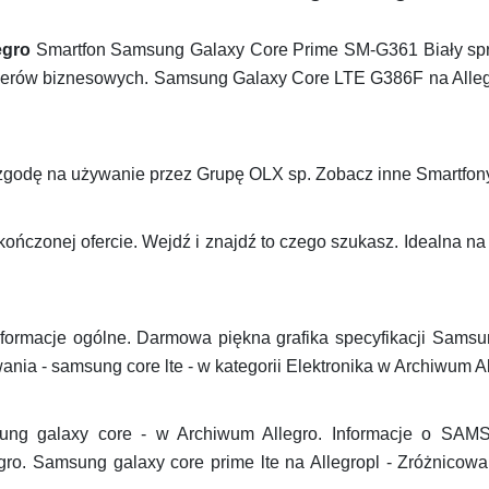
egro
Smartfon Samsung Galaxy Core Prime SM-G361 Biały spraw
nerów biznesowych. Samsung Galaxy Core LTE G386F na Allegro
zgodę na używanie przez Grupę OLX sp. Zobacz inne Smartfony n
ończonej ofercie. Wejdź i znajdź to czego szukasz. Idealna na
ormacje ogólne. Darmowa piękna grafika specyfikacji Sams
nia - samsung core lte - w kategorii Elektronika w Archiwum Al
sung galaxy core - w Archiwum Allegro. Informacje o
o. Samsung galaxy core prime lte na Allegropl - Zróżnicowany