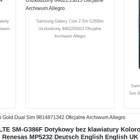
rwony
Samsung Galaxy Core 2 Sm G355hn
hiwum
Uszkodzony 8462255813 Oficjalne
Archiwum Allegro
Sams
Sim 9
LTE SM-G386F Dotykowy bez klawiatury Koloro
h Renesas MP5232 Deutsch English English UK 