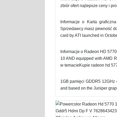
zbiór ofert najlepsze ceny i p
Informacje o Karta grafic
Sprzedawcy masz pewność dos
card by ATI launched in Octob
Informacje o Radeon HD 5770 
10 AND equipped with AMD Ra
w temacieKupie radeon hd 5770
1GB pamięci GDDR5 12GHz 48 
and based on the Juniper graph