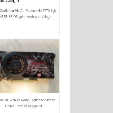
 Graficzna His Ati Radeon Hd 5770 1gb
4575185 Oficjalne Archiwum Allegro
n Hd 5770 W Karty Graficzne Sklepy
Opinie Ceny W Allegro Pl