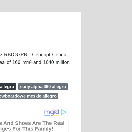
92z RBDG7PB - Ceneopl Ceneo -
rea of 166 mm² and 1040 million
allegro
sony alpha 390 allegro
owboardowe meskie allegro