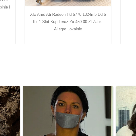
inie I
Xfx Amd Ati Radeon Hd 5770 1024mb Ddr5
Itx 1 Slot Kup Teraz Za 450 00 Zl Zabki
Allegro Lokalnie