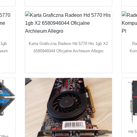
 1gb
Karta Graficzna Radeon Hd 5770 His 1gb X2
Ra
hiwum
6580946044 Oficjalne Archiwum Allegro
Kom
Hd 5
28bit