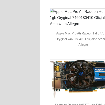
Apple Mac Pro Ati Radeon Hd 5770
Oryginal 7460180410 Oficjalne Arc
Allegro
Sapphire Radeon Hd5770 1gb Ddr5 1