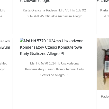
ddr5
Karta Graficzna Radeon Hd 5770 His 1gb X2
Karta
ne
6567760645 Oficjalne Archiwum Allegro
901
Sklep
Msi Hd 5770 1024mb Uszkodzona
egro
Kondensatory Czesci Komputerowe Karty
Graficzne Allegro Pl
Radeo