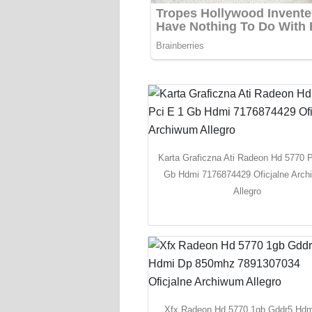
Karta Graficzna Ati Radeon Hd 5770 P
Gb Hdmi 7176874429 Oficjalne Arc
Allegro
Xfx Radeon Hd 5770 1gb Gddr5 Hdm