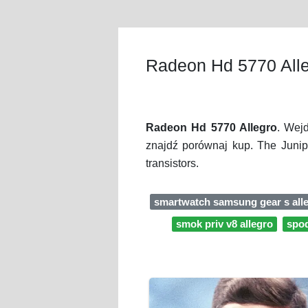
Radeon Hd 5770 All
Radeon Hd 5770 Allegro
. Wej
znajdź porównaj kup. The Junip
transistors.
smartwatch samsung gear s all
smok priv v8 allegro
spod