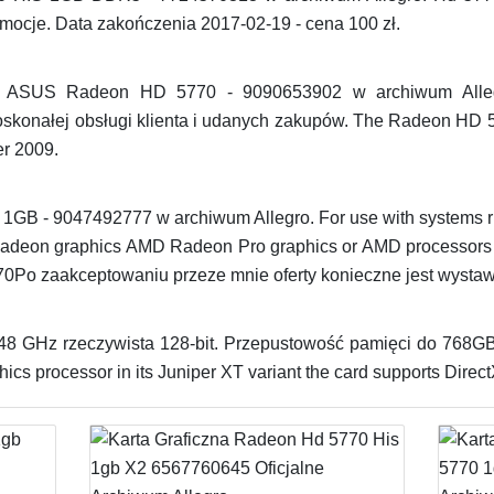
romocje. Data zakończenia 2017-02-19 - cena 100 zł.
zna ASUS Radeon HD 5770 - 9090653902 w archiwum Alle
konałej obsługi klienta i udanych zakupów. The Radeon HD 5
er 2009.
1GB - 9047492777 w archiwum Allegro. For use with systems r
deon graphics AMD Radeon Pro graphics or AMD processors w
Po zaakceptowaniu przeze mnie oferty konieczne jest wystawie
GHz rzeczywista 128-bit. Przepustowość pamięci do 768GB s
ics processor in its Juniper XT variant the card supports Direct