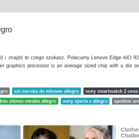
egro
dź i znajdź to czego szukasz. Polecamy Lenovo Edge AIO 
er graphics processor is an average sized chip with a die a
egro
sol morska do wlosow allegro
sony smartwatch 2 cena 
nie chinos meskie allegro
sony xperia v allegro
spodnie sn