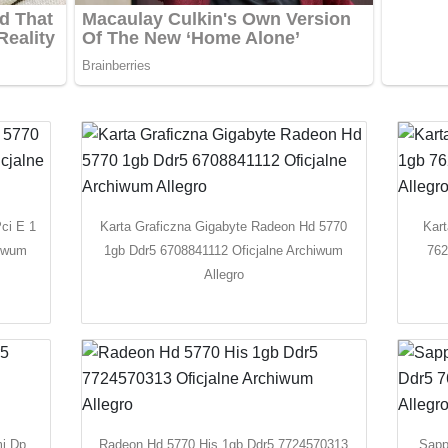
ci E 1
Karta Graficzna Gigabyte Radeon Hd 5770
Kart
hiwum
1gb Ddr5 6708841112 Oficjalne Archiwum
762
Allegro
i Dp
Radeon Hd 5770 His 1gb Ddr5 7724570313
Sapp