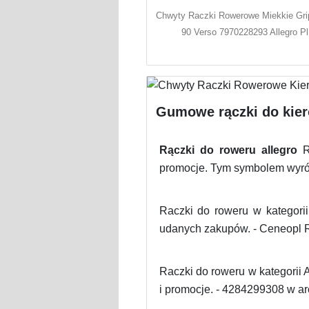
Chwyty Raczki Rowerowe Miekkie Grip
90 Verso 7970228293 Allegro Pl
Gumowe rączki do kiero
Rączki do roweru allegro
Rą
promocje. Tym symbolem wyróż
Raczki do roweru w kategori
udanych zakupów. - Ceneopl R
Raczki do roweru w kategorii 
i promocje. - 4284299308 w ar