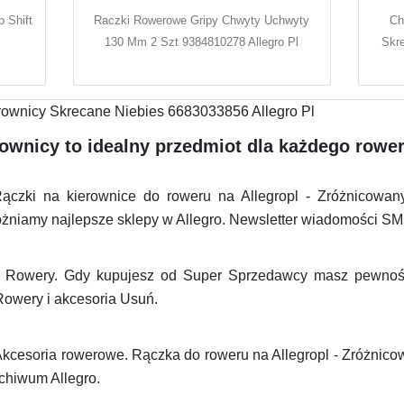
 Shift
Raczki Rowerowe Gripy Chwyty Uchwyty
Ch
130 Mm 2 Szt 9384810278 Allegro Pl
Skre
wnicy to idealny przedmiot dla każdego rower
czki na kierownice do roweru na Allegropl - Zróżnicowany 
niamy najlepsze sklepy w Allegro. Newsletter wiadomości SM
i Rowery. Gdy kupujesz od Super Sprzedawcy masz pewność 
owery i akcesoria Usuń.
Akcesoria rowerowe. Rączka do roweru na Allegropl - Zróżnicow
chiwum Allegro.