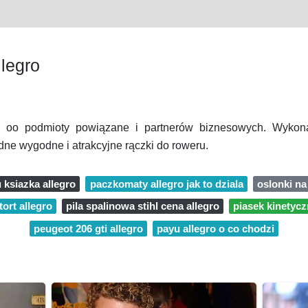
legro
Z oo podmioty powiązane i partnerów biznesowych. Wyko
dne wygodne i atrakcyjne rączki do roweru.
 ksiazka allegro
paczkomaty allegro jak to dziala
oslonki na
ort allegro
pila spalinowa stihl cena allegro
piasek kinetycz
peugeot 206 gti allegro
payu allegro o co chodzi