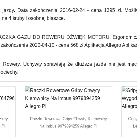
t jazdy. Data zakończenia 2016-02-24 - cena 1395 zł. Moż
 na 4 śruby i osobnej blaszce.
 RĄCZKA GAZU DO ROWERU DŹWIĘK MOTORU. Ergonomiczny k
zakończenia 2020-04-10 - cena 568 zł Aplikacja Allegro Aplikac
i Rowery. Uchywty sprawiają że dłuższa jazda nie jest mę
ociechy.
nicy
Raczki Rowerowe Gripy Chwyty Kierownicy
Grip
 Pl
Na Imbus 9979894259 Allegro Pl
Le