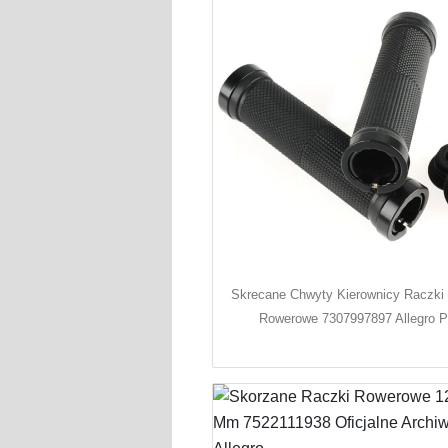
Skrecane Chwyty Kierownicy Raczki 
Rowerowe 7307997897 Allegro P