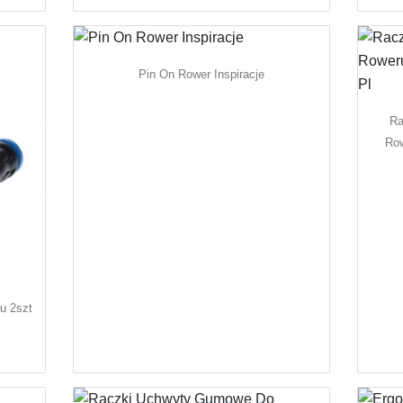
Pin On Rower Inspiracje
Ra
Row
u 2szt