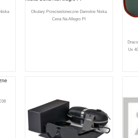
Niska
Okulary Przeciwsloneczne Damskie Niska
Cena Na Allegro Pl
Draco
Uv 40
E08