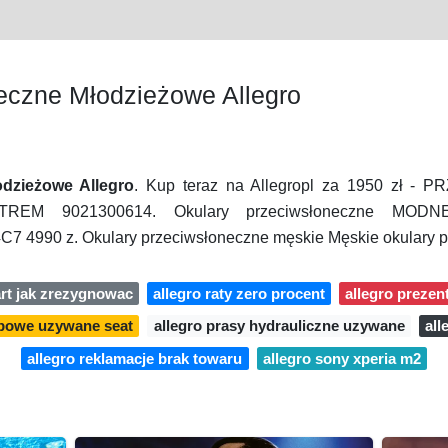
eczne Młodzieżowe Allegro
dzieżowe Allegro
. Kup teraz na Allegropl za 1950 zł
REM 9021300614. Okulary przeciwsłoneczne MO
90 z. Okulary przeciwsłoneczne męskie Męskie okulary pr
art jak zrezygnowac
allegro raty zero procent
allegro prezen
bowe uzywane seat
allegro prasy hydrauliczne uzywane
all
allegro reklamacje brak towaru
allegro sony xperia m2