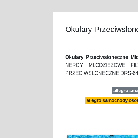
Okulary Przeciwsłon
Okulary Przeciwsłoneczne Mło
NERDY MŁODZIEŻOWE FILT
PRZECIWSŁONECZNE DRS-64C7 49
allegro sm
allegro samochody oso