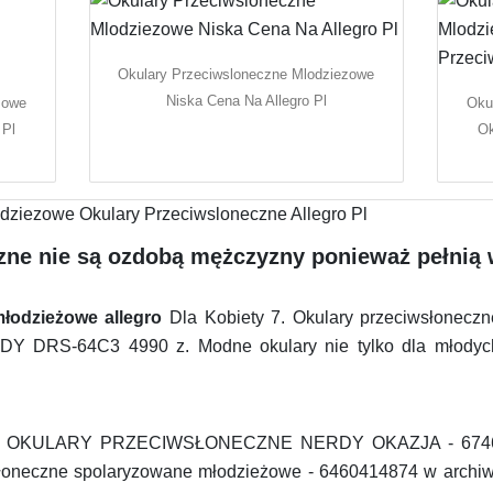
Okulary Przeciwsloneczne Mlodziezowe
Niska Cena Na Allegro Pl
zowe
Oku
 Pl
Ok
zne nie są ozdobą mężczyzny ponieważ pełnią 
łodzieżowe allegro
Dla Kobiety 7. Okulary przeciwsłon
S-64C3 4990 z. Modne okulary nie tylko dla młodych 
E OKULARY PRZECIWSŁONECZNE NERDY OKAZJA - 674653
wsłoneczne spolaryzowane młodzieżowe - 6460414874 w archiw