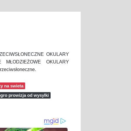
 - PRZECIWSŁONECZNE OKULARY
DNE MŁODZIEŻOWE OKULARY
zeciwsłoneczne.
ty na swieta
egro prowizja od wysylki