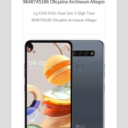
Lg K410 K41s Dual Sim 3 32gb Titan
9648745186 Oficjalne Archiwum Allegro