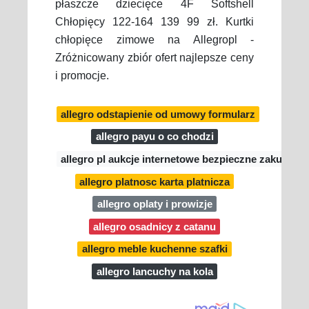
płaszcze dziecięce 4F Softshell
Chłopięcy 122-164 139 99 zł. Kurtki
chłopięce zimowe na Allegropl -
Zróżnicowany zbiór ofert najlepsze ceny
i promocje.
allegro odstapienie od umowy formularz
allegro payu o co chodzi
allegro pl aukcje internetowe bezpieczne zakupy
allegro platnosc karta platnicza
allegro oplaty i prowizje
allegro osadnicy z catanu
allegro meble kuchenne szafki
allegro lancuchy na kola