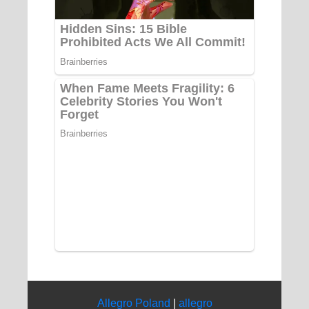
Allegro Poland
|
allegro