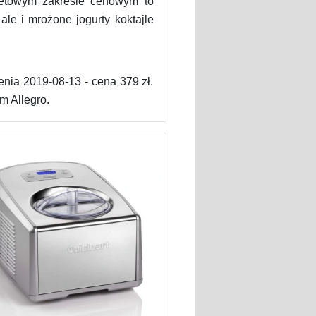
żetowym zakresie cenowym to
 i mrożone jogurty koktajle
enia 2019-08-13 - cena 379 zł.
 Allegro.