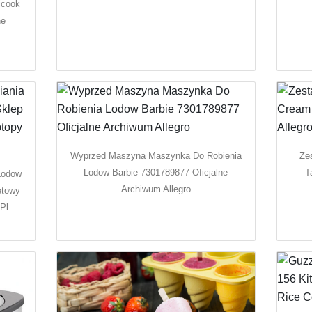
icook
ne
Wyprzed Maszyna Maszynka Do Robienia
Ze
Lodow Barbie 7301789877 Oficjalne
T
Lodow
Archiwum Allegro
etowy
Pl