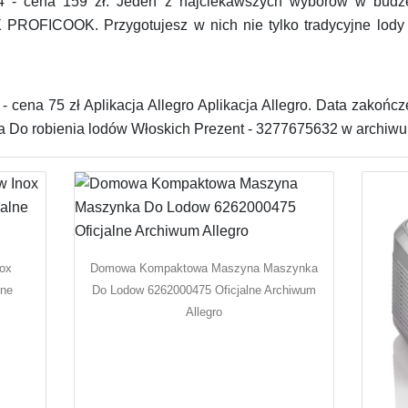
4 - cena 159 zł. Jeden z najciekawszych wyborów w bud
ICOOK. Przygotujesz w nich nie tylko tradycyjne lody ale
.
 cena 75 zł Aplikacja Allegro Aplikacja Allegro. Data zakończ
Do robienia lodów Włoskich Prezent - 3277675632 w archiwum
nox
Domowa Kompaktowa Maszyna Maszynka
lne
Do Lodow 6262000475 Oficjalne Archiwum
Allegro