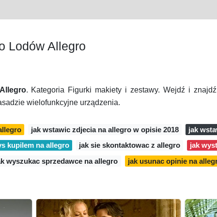
 Lodów Allegro
llegro
. Kategoria Figurki makiety i zestawy. Wejdź i znaj
sadzie wielofunkcyjne urządzenia.
allegro
jak wstawic zdjecia na allegro w opisie 2018
jak wsta
ys kupilem na allegro
jak sie skontaktowac z allegro
jak wys
ak wyszukac sprzedawce na allegro
jak usunac opinie na alleg