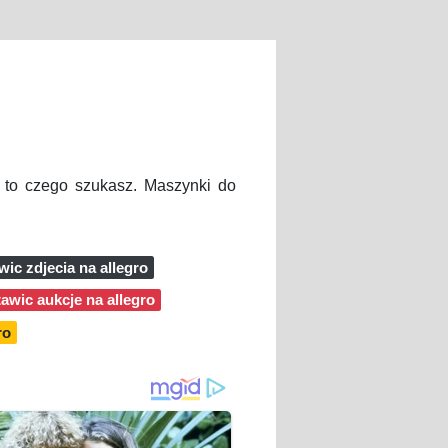
dź to czego szukasz. Maszynki do
wic zdjecia na allegro
tawic aukcje na allegro
ro