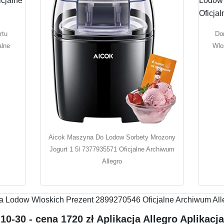
rtu
Do
alne
Wlo
Aicok Maszyna Do Lodow Sorbety Mrozony
Jogurt 1 5l 7377935571 Oficjalne Archiwum
Allegro
0-30 - cena 1720 zł Aplikacja Allegro Aplikacja