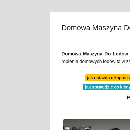
Domowa Maszyna Do
Domowa Maszyna Do Lodów A
robienia domowych lodów to w za
jak ustawic urlop na 
jak sprawdzic co kied
j