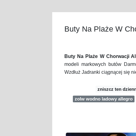
Buty Na Plaże W Cho
Buty Na Plaże W Chorwacji Al
modeli markowych butów Da
Wzdłuż Jadranki ciągnącej się ni
zniszcz ten dzienn
zolw wodno ladowy allegro