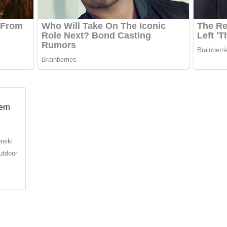
nski
utdoor