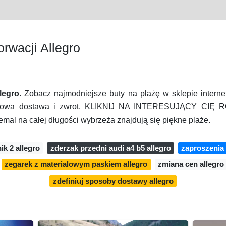
rwacji Allegro
legro
. Zobacz najmodniejsze buty na plażę w sklepie inter
rmowa dostawa i zwrot. KLIKNIJ NA INTERESUJĄCY CI
emal na całej długości wybrzeża znajdują się piękne plaże.
ik 2 allegro
zderzak przedni audi a4 b5 allegro
zaproszenia 
zegarek z materialowym paskiem allegro
zmiana cen allegro
zdefiniuj sposoby dostawy allegro