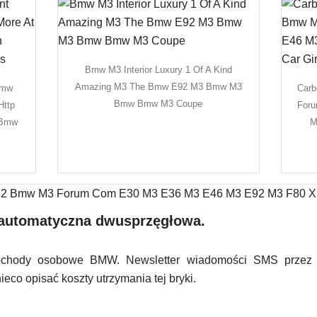
Bmw M3 Interior Luxury 1 Of A Kind
Amazing M3 The Bmw E92 M3 Bmw M3
Bmw
Carb
Bmw Bmw M3 Coupe
Http
For
 Bmw
M
 automatyczna dwusprzęgłowa.
hody osobowe BMW. Newsletter wiadomości SMS przez
eco opisać koszty utrzymania tej bryki.