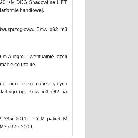
 420 KM DKG Shadowline LIFT
latformie handlowej.
 dwusprzęgłowa. Bmw e92 m3
m Allegro. Ewentualnie jeżeli
ację co i za ile.
znej oraz telekomunikacyjnych
arketingu np. Bmw m3 e92 na
 335i 2011r LCi M pakiet M
M3 e92 z 2009.