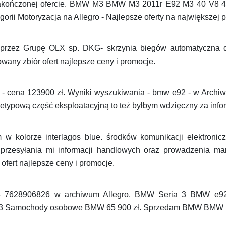
zakończonej ofercie. BMW M3 BMW M3 2011r E92 M3 40 V8
ii Motoryzacja na Allegro - Najlepsze oferty na największej p
 przez Grupę OLX sp. DKG- skrzynia biegów automatyczna
owany zbiór ofert najlepsze ceny i promocje.
- cena 123900 zł. Wyniki wyszukiwania - bmw e92 - w Archiwu
typową część eksploatacyjną to też byłbym wdzięczny za inform
w kolorze interlagos blue. środków komunikacji elektronic
przesyłania mi informacji handlowych oraz prowadzenia m
 ofert najlepsze ceny i promocje.
 7628906826 w archiwum Allegro. BMW Seria 3 BMW e92
 313 Samochody osobowe BMW 65 900 zł. Sprzedam BMW BMW 