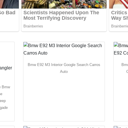
Bmw E92 M3 Interior Google Search Carros
Bmw
Auto
ze Bmw
ne
Jeep
egade