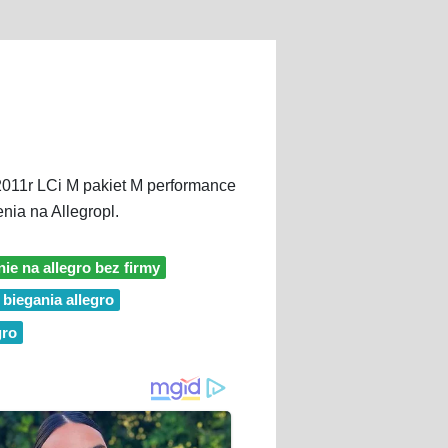
11r LCi M pakiet M performance
a na Allegropl.
ie na allegro bez firmy
 biegania allegro
gro