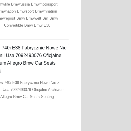
mwlife Bmwrussia Bmwmotorsport
mwnation Bmwsport Bmwmnation
mwrepost Bmw Bmwwelt Bm Bmw
Convertible Bmw Bmw E38
w 740i E38 Fabrycznie Nowe Nie Z
ii Usa 7092493076 Oficjalne Archiwum
Allegro Bmw Car Seats Seating