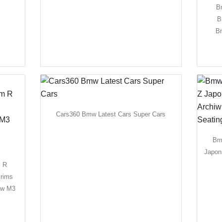
B
B
B
Cars360 Bmw Latest Cars Super Cars
Bm
Japon
m R
rims
mw M3