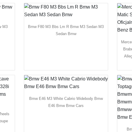
w M3
Bmw F80 M3 Bbs Lm R Bmw M3 Sedan M3
Sedan Bmw
Merce
Brab
Alle
Bmw E46 M3 White Cabrio Widebody Bmw
E46 Bmw Bmw Cars
heels
Coupe
Bm