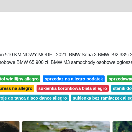
ion 510 KM NOWY MODEL 2021. BMW Seria 3 BMW e92 335i 20
osobowe BMW 65 900 zł. BMW M3 samochody osobowe ogłoszeni
ol wigilijny allegro
sprzedaz na allegro podatek
sprzedawan
press na allegro
sukienka koronkowa biala allegro
stanik do
roje do tanca disco dance allegro
sukienka bez ramiaczek alle