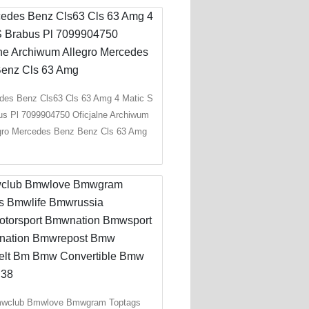
des Benz Cls63 Cls 63 Amg 4 Matic S
us Pl 7099904750 Oficjalne Archiwum
gro Mercedes Benz Benz Cls 63 Amg
wclub Bmwlove Bmwgram Toptags