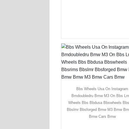
Bbs Wheels Usa On Instagram
Bmdoubledru Bmw M3 On Bbs L
Wheels Bbs Bbdusa Bbswheels Bbs
Bbslmr Bbsforged Bmw M3 Bmw B
Bmw Cars Bmw