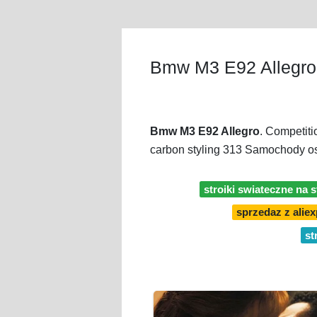
Bmw M3 E92 Allegro
Bmw M3 E92 Allegro
. Competit
carbon styling 313 Samochody 
stroiki swiateczne na st
sprzedaz z aliex
st