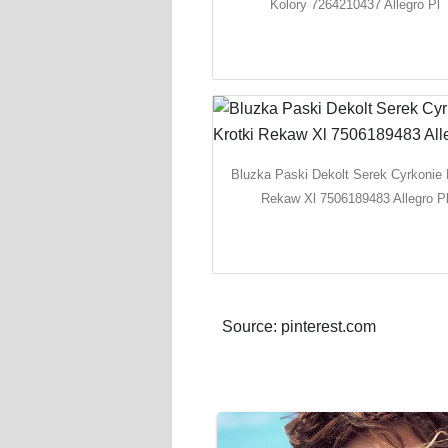
Kolory 7264210437 Allegro Pl
Bluzka Paski Dekolt Serek Cyrkonie 
Rekaw Xl 7506189483 Allegro P
Source: pinterest.com