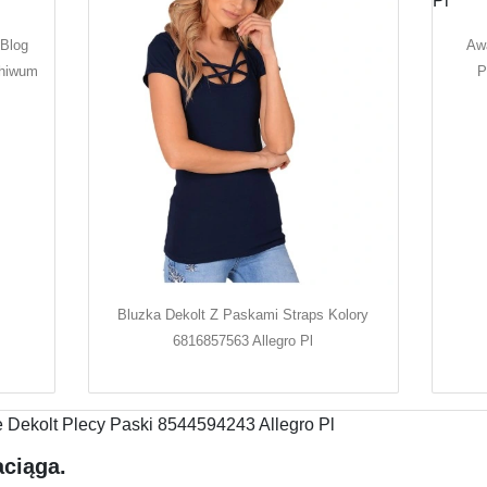
 Blog
Aw
chiwum
P
Bluzka Dekolt Z Paskami Straps Kolory
6816857563 Allegro Pl
aciąga.