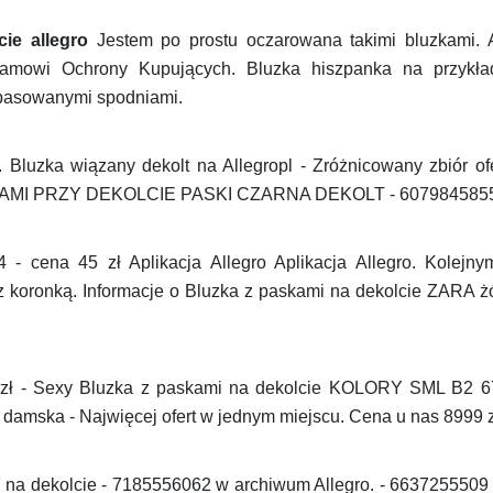
ie allegro
Jestem po prostu oczarowana takimi bluzkami. 
ramowi Ochrony Kupujących. Bluzka hiszpanka na przykła
opasowanymi spodniami.
 Bluzka wiązany dekolt na Allegropl - Zróżnicowany zbiór of
KAMI PRZY DEKOLCIE PASKI CZARNA DEKOLT - 6079845855 w
 - cena 45 zł Aplikacja Allegro Aplikacja Allegro. Kole
 z koronką. Informacje o Bluzka z paskami na dekolcie ZARA 
9 zł - Sexy Bluzka z paskami na dekolcie KOLORY SML B2 
damska - Najwięcej ofert w jednym miejscu. Cena u nas 8999 z
i na dekolcie - 7185556062 w archiwum Allegro. - 6637255509 