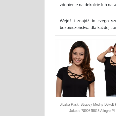
zdobienie na dekolcie lub na 
Wejdź i znajdź to czego s
bezpieczeństwa dla każdej tran
Bluzka Paski Strapsy Modny Dekolt 
Jakosc 7890845815 Allegro Pl