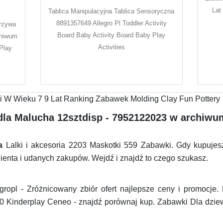
Lat
Tablica Manipulacyjna Tablica Sensoryczna
8891357649 Allegro Pl Toddler Activity
rzywa
Board Baby Activity Board Baby Play
chiwum
Activities
Play
dla Malucha 12sztdisp - 7952122023 w archiwum
a
Lalki i akcesoria 2203 Maskotki 559 Zabawki. Gdy kupuj
ienta i udanych zakupów. Wejdź i znajdź to czego szukasz.
ropl - Zróżnicowany zbiór ofert najlepsze ceny i promocje
30 Kinderplay Ceneo - znajdź porównaj kup. Zabawki Dla dz