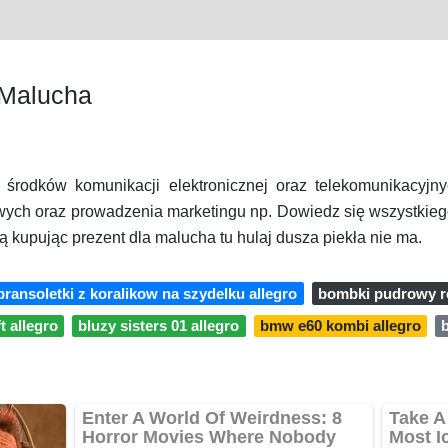
 Malucha
. środków komunikacji elektronicznej oraz telekomunikacyj
wych oraz prowadzenia marketingu np. Dowiedz się wszystkiego
ą kupując prezent dla malucha tu hulaj dusza piekła nie ma.
bransoletki z koralikow na szydelku allegro
bombki pudrowy ro
 allegro
bluzy sisters 01 allegro
bmw e60 kombi allegro
b