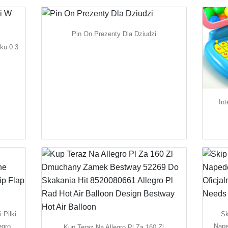
Pin On Prezenty Dla Dziudzi
ku 0 3
In
 Pilki
Sk
egro
Nape
Kup Teraz Na Allegro Pl Za 160 Zl