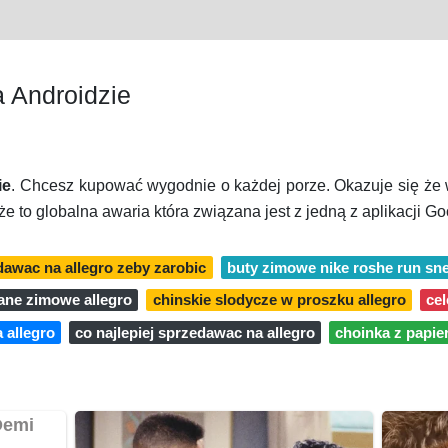
a Androidzie
ie
. Chcesz kupować wygodnie o każdej porze. Okazuje się że
e to globalna awaria która związana jest z jedną z aplikacji 
awac na allegro zeby zarobic
buty zimowe nike roshe run sne
ane zimowe allegro
chinskie slodycze w proszku allegro
cel
 allegro
co najlepiej sprzedawac na allegro
choinka z papier