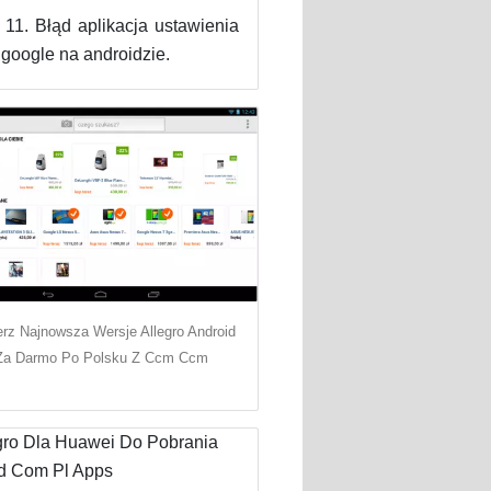
11. Błąd aplikacja ustawienia
 google na androidzie.
erz Najnowsza Wersje Allegro Android
Za Darmo Po Polsku Z Ccm Ccm