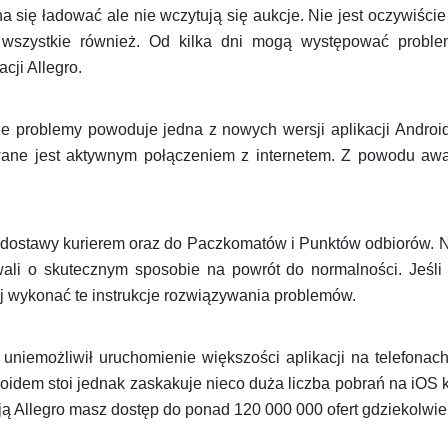
a się ładować ale nie wczytują się aukcje. Nie jest oczywiście
 wszystkie również. Od kilka dni mogą występować proble
cji Allegro.
 że problemy powoduje jedna z nowych wersji aplikacji Andr
wane jest aktywnym połączeniem z internetem. Z powodu awar
dostawy kurierem oraz do Paczkomatów i Punktów odbiorów. N
ali o skutecznym sposobie na powrót do normalności. Jeśli a
j wykonać te instrukcje rozwiązywania problemów.
uniemożliwił uruchomienie większości aplikacji na telefona
oidem stoi jednak zaskakuje nieco duża liczba pobrań na iOS k
ą Allegro masz dostęp do ponad 120 000 000 ofert gdziekolwiek 