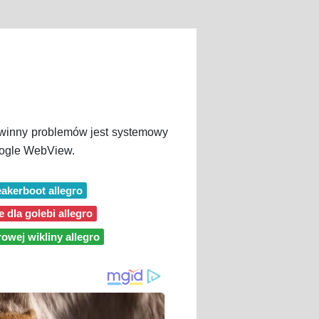
 winny problemów jest systemowy
Google WebView.
akerboot allegro
e dla golebi allegro
owej wikliny allegro