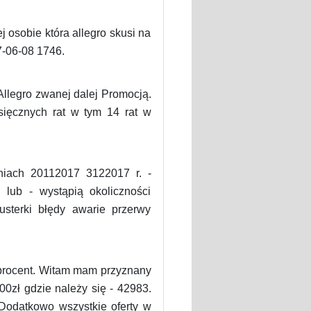
 osobie która allegro skusi na
7-06-08 1746.
llegro zwanej dalej Promocją.
sięcznych rat w tym 14 rat w
niach 20112017 3122017 r. -
 lub - wystąpią okoliczności
sterki błędy awarie przerwy
0 procent. Witam mam przyznany
00zł gdzie należy się - 42983.
0Dodatkowo wszystkie oferty w