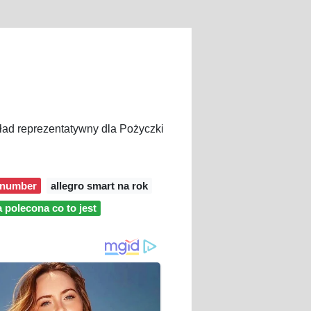
kład reprezentatywny dla Pożyczki
t number
allegro smart na rok
a polecona co to jest