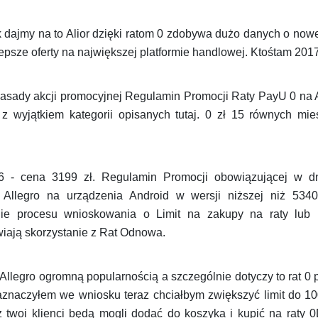
k dajmy na to Alior dzięki ratom 0 zdobywa dużo danych o nowej
epsze oferty na największej platformie handlowej. Ktośtam 201
zasady akcji promocyjnej Regulamin Promocji Raty PayU 0 na A
z wyjątkiem kategorii opisanych tutaj. 0 zł 15 równych mie
6 - cena 3199 zł. Regulamin Promocji obowiązującej w d
 Allegro na urządzenia Android w wersji niższej niż 5340
nie procesu wnioskowania o Limit na zakupy na raty lub u
iwiają skorzystanie z Rat Odnowa.
a Allegro ogromną popularnością a szczególnie dotyczy to rat 
zaznaczyłem we wniosku teraz chciałbym zwiększyć limit do 10
z twoi klienci będą mogli dodać do koszyka i kupić na raty 