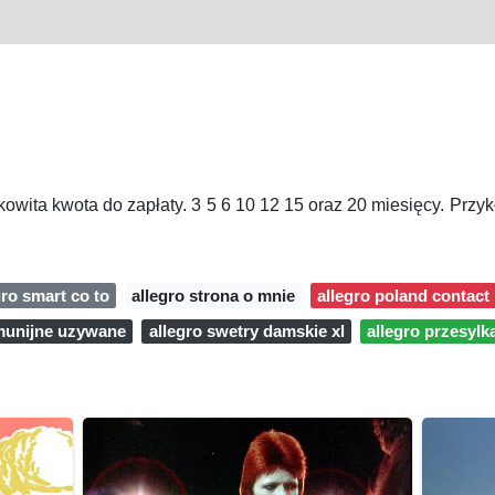
łkowita kwota do zapłaty. 3 5 6 10 12 15 oraz 20 miesięcy. Przy
gro smart co to
allegro strona o mnie
allegro poland contac
omunijne uzywane
allegro swetry damskie xl
allegro przesylk